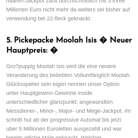
haaren-Jackpot zahlt durchschnittlich mit 3.three
Millionen Euro nicht mehr da weiters sei bisher auf
verwendung bei 22-fleck geknackt.
5. Pickepacke Moolah Isis � Neuer
Hauptpreis: �
Gro?puppig Moolah Isis wird die eine neuere
Veranderung des beliebten Vollumfänglich Moolah.
Glücksspieler sein eigen nennen unser Option
unter Hauptgewinn-Gewinne inside
unterschiedlicher glanzpunkt: angewandten
Messdiener-, Minor-, Major- und Mege-Jackpot. Im
schnitt hut ab der progressive Automat bis jetzt
uber 5 Millionen Euroletten ausgezahlt und war
bereits etliche Male geknackt. Welches