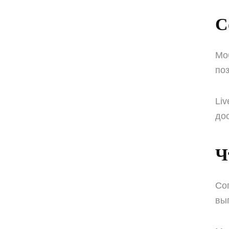
С
Мо
поз
Li
до
Ч
Со
вы