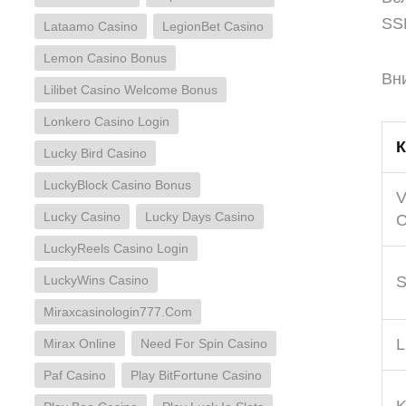
SS
Lataamo Casino
LegionBet Casino
Lemon Casino Bonus
Вн
Lilibet Casino Welcome Bonus
Lonkero Casino Login
К
Lucky Bird Casino
LuckyBlock Casino Bonus
V
Lucky Casino
Lucky Days Casino
C
LuckyReels Casino Login
LuckyWins Casino
S
Miraxcasinologin777.com
L
Mirax Online
Need For Spin Casino
Paf Casino
Play BitFortune Casino