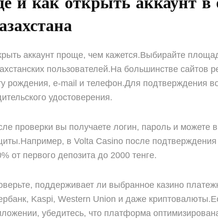
де и как открыть аккаунт в
азахстана
крыть аккаунт проще, чем кажется.Выбирайте площа
захстанских пользователей.На большинстве сайтов р
ту рождения, e‑mail и телефон.Для подтверждения в
дительского удостоверения.
сле проверки вы получаете логин, пароль и можете
щиты.Например, в Volta Casino после подтверждения
% от первого депозита до 2000 тенге.
оверьте, поддерживает ли выбранное казино платежн
ербанк, Kaspi, Western Union и даже криптовалюты.
иложении, убедитесь, что платформа оптимизирован