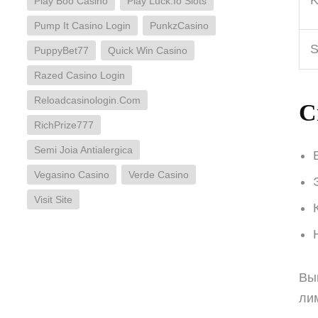
K
Play Boo Casino
Play Luck.io Slots
Pump It Casino Login
PunkzCasino
S
PuppyBet77
Quick Win Casino
Razed Casino Login
Reloadcasinologin.com
С
RichPrize777
Semi Joia Antialergica
Vegasino Casino
Verde Casino
Visit Site
Выв
ли