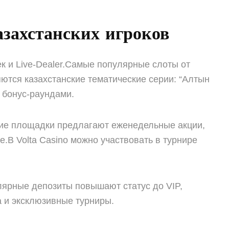
захстанских игроков
ек и Live‑Dealer.Самые популярные слоты от
ляются казахстанские тематические серии: “Алтын
 бонус‑раундами.
гие площадки предлагают еженедельные акции,
.В Volta Casino можно участвовать в турнире
ярные депозиты повышают статус до VIP,
 и эксклюзивные турниры.