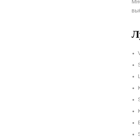
Мн
вы
Л