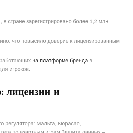
, в стране зарегистрировано более 1,2 млн
зино, что повысило доверие к лицензированным
, работающих
на платформе бренда
в
для игроков.
: лицензии и
о регулятора: Мальта, Кюрасао,
итета по азартным играм.Защита данных –