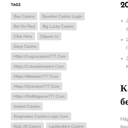
2
TAGS
Bao Casino
Basebet Casino Login
Bet On Red
Big Lucky Casino
Click Here
Cliquez Ici
Days Casino
Https://legzocasino777.com
Https://lotusbetcasino.com
Https://metawin777.com
Https://qzinobet777.com
К
Https://rollbitgame777.com
б
Instant Casino
Kingmaker-Casino-Login.com
На
Klub 28 Casino
Lapilanders Casino
Ве