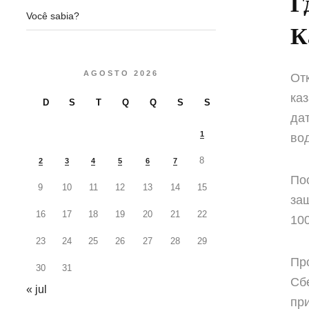
Г
Você sabia?
К
AGOSTO 2026
От
ка
D
S
T
Q
Q
S
S
да
1
во
8
2
3
4
5
6
7
По
9
10
11
12
13
14
15
за
16
17
18
19
20
21
22
100
23
24
25
26
27
28
29
Пр
30
31
Сб
« jul
пр