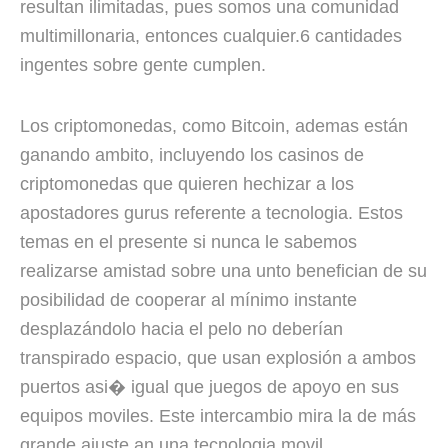
resultan ilimitadas, pues somos una comunidad
multimillonaria, entonces cualquier.6 cantidades
ingentes sobre gente cumplen.
Los criptomonedas, como Bitcoin, ademas están
ganando ambito, incluyendo los casinos de
criptomonedas que quieren hechizar a los
apostadores gurus referente a tecnologia. Estos
temas en el presente si nunca le sabemos
realizarse amistad sobre una unto benefician de su
posibilidad de cooperar al mí­nimo instante
desplazándolo hacia el pelo no deberían
transpirado espacio, que usan explosión a ambos
puertos asi� igual que juegos de apoyo en sus
equipos moviles. Este intercambio mira la de más
grande ajuste an una tecnologia movil,