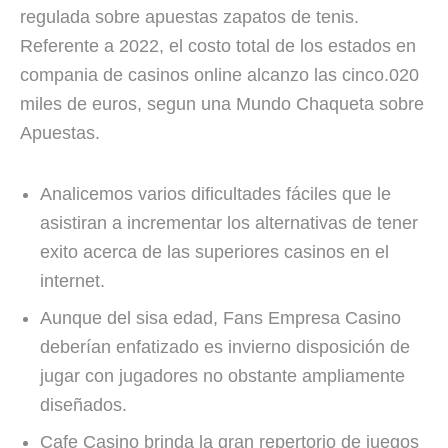
regulada sobre apuestas zapatos de tenis.
Referente a 2022, el costo total de los estados en
compania de casinos online alcanzo las cinco.020
miles de euros, segun una Mundo Chaqueta sobre
Apuestas.
Analicemos varios dificultades fáciles que le
asistiran a incrementar los alternativas de tener
exito acerca de las superiores casinos en el
internet.
Aunque del sisa edad, Fans Empresa Casino
deberían enfatizado es invierno disposición de
jugar con jugadores no obstante ampliamente
diseñados.
Cafe Casino brinda la gran repertorio de juegos