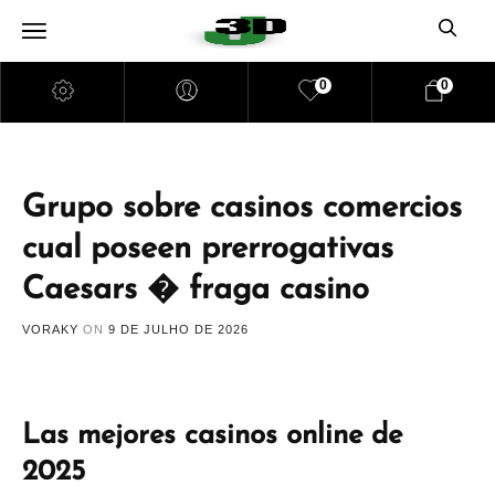
0
0
Grupo sobre casinos comercios
cual poseen prerrogativas
Caesars � fraga casino
VORAKY
ON
9 DE JULHO DE 2026
Las mejores casinos online de
2025