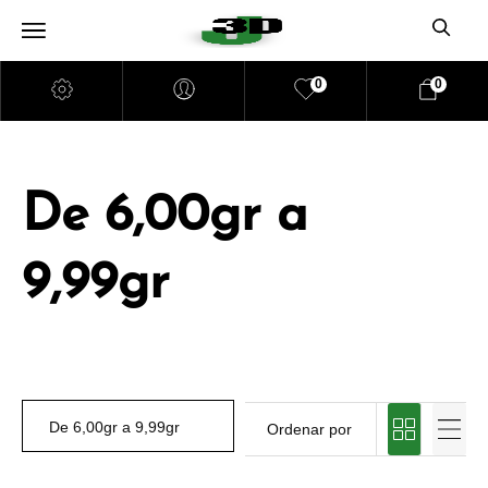
0
0
De 6,00gr a
9,99gr