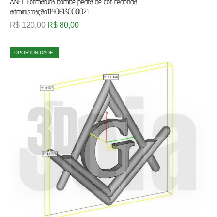
ANEL Formatura bombe pedra de cor redonda
administração1140613000021
R$
120,00
R$
80,00
OPORTUNIDADE!