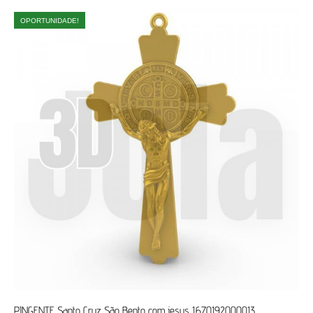
OPORTUNIDADE!
PINGENTE Santo Cruz São Bento com jesus 1670192000013