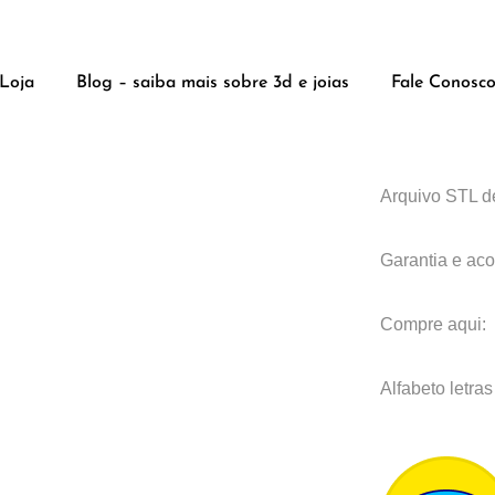
Alfabe
Loja
Blog – saiba mais sobre 3d e joias
Fale Conosc
R$
2.320,00
Arquivo STL d
Garantia e ac
Compre aqui:
Alfabeto let