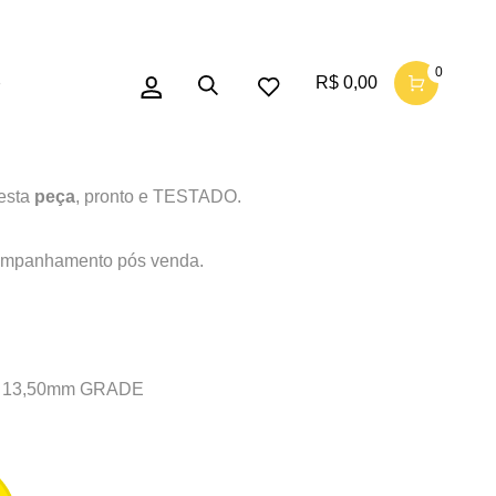
to letras 13,50mm GRADE
0
R$
0,00
o
R$
1.450,00
esta
peça
, pronto e TESTADO.
ompanhamento pós venda.
ras 13,50mm GRADE