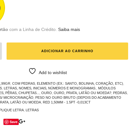
rtão
com a Linha de Crédito.
Saiba mais
ADICIONAR AO CARRINHO
Add to wishlist
2,99GR
,
COM PEDRAS
,
ELEMENTO (EX.: SANTO, BOLINHA, CORAÇÃO, ETC)
,
S
,
LETRAS, NOMES, INICIAIS, NÚMEROS E MONOGRAMAS.
,
MÓDULOS
S, PÊRAS, CHUPETAS...
,
OURO
,
OURO, PRATA, LATÃO OU MOEDA?
,
PEDRAS
,
S/ MICROCRAVAÇÃO
,
PESO NO OURO BRUTO (DEPOIS DO ACABAMENTO
RATA, LATÃO OU MOEDA
,
RED 1,50MM - 1.5PT -0,013CT
PLIQUE LETRA
,
LETRAS
Save