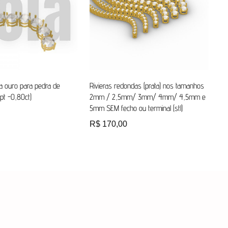
a ouro para pedra de
Rivieras redondas (prata) nos tamanhos
t -0,80ct)
2mm / 2,5mm/ 3mm/ 4mm/ 4,5mm e
5mm SEM fecho ou terminal (stl)
R$
170,00