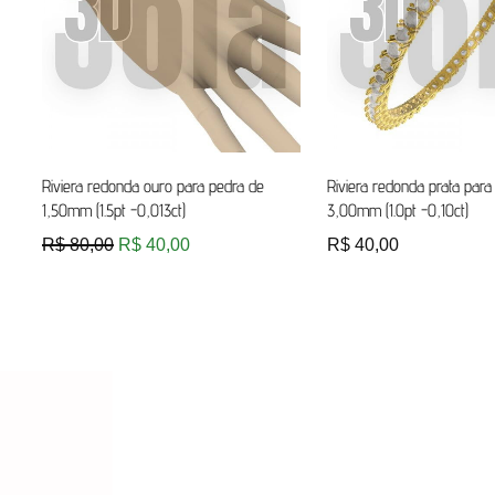
Riviera redonda ouro para pedra de
Riviera redonda prata para
1,50mm (1.5pt -0,013ct)
3,00mm (1.0pt -0,10ct)
R$
80,00
R$
40,00
R$
40,00