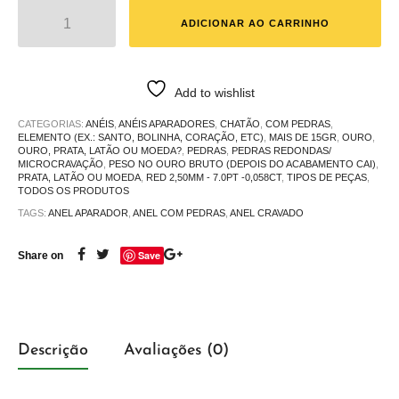
ADICIONAR AO CARRINHO
Add to wishlist
CATEGORIAS:
ANÉIS
,
ANÉIS APARADORES
,
CHATÃO
,
COM PEDRAS
,
ELEMENTO (EX.: SANTO, BOLINHA, CORAÇÃO, ETC)
,
MAIS DE 15GR
,
OURO
,
OURO, PRATA, LATÃO OU MOEDA?
,
PEDRAS
,
PEDRAS REDONDAS/
MICROCRAVAÇÃO
,
PESO NO OURO BRUTO (DEPOIS DO ACABAMENTO CAI)
,
PRATA, LATÃO OU MOEDA
,
RED 2,50MM - 7.0PT -0,058CT
,
TIPOS DE PEÇAS
,
TODOS OS PRODUTOS
TAGS:
ANEL APARADOR
,
ANEL COM PEDRAS
,
ANEL CRAVADO
Save
Share on
Descrição
Avaliações (0)