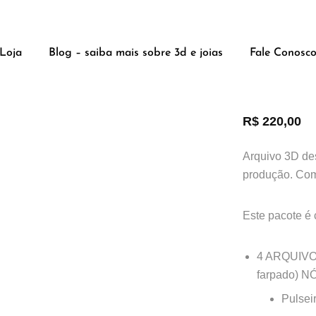
Pulseir
Loja
Blog – saiba mais sobre 3d e joias
Fale Conosc
(nó, a
R$
220,00
Arquivo 3D de
produção. Com
Este pacote é 
4 ARQUIVOS
farpado) N
Pulsei