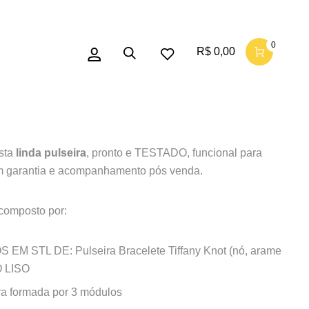
a Bracelete Tiffany Knot
0
R$
0,00
o
rame farpado) NÓ LISO
sta
linda pulseira
, pronto e TESTADO, funcional para
 garantia e acompanhamento pós venda.
composto por:
 EM STL DE: Pulseira Bracelete Tiffany Knot (nó, arame
Ó LISO
ra formada por 3 módulos