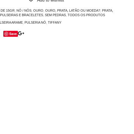
 DE 15GR
,
NÓ / NÓS
,
OURO
,
OURO, PRATA, LATÃO OU MOEDA?
,
PRATA,
PULSEIRAS E BRACELETES
,
SEM PEDRAS
,
TODOS OS PRODUTOS
LSEIRA ARAME
,
PULSERIA NÓ
,
TIFFANY
Save