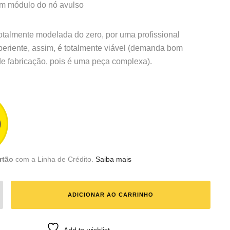
m módulo do nó avulso
totalmente modelada do zero, por uma profissional
xperiente, assim, é totalmente viável (demanda bom
e fabricação, pois é uma peça complexa).
rtão
com a Linha de Crédito.
Saiba mais
ADICIONAR AO CARRINHO
Add to wishlist