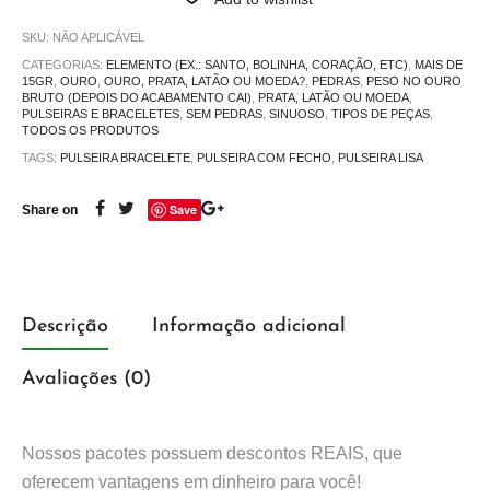
SKU:
NÃO APLICÁVEL
CATEGORIAS:
ELEMENTO (EX.: SANTO, BOLINHA, CORAÇÃO, ETC)
,
MAIS DE
15GR
,
OURO
,
OURO, PRATA, LATÃO OU MOEDA?
,
PEDRAS
,
PESO NO OURO
BRUTO (DEPOIS DO ACABAMENTO CAI)
,
PRATA, LATÃO OU MOEDA
,
PULSEIRAS E BRACELETES
,
SEM PEDRAS
,
SINUOSO
,
TIPOS DE PEÇAS
,
TODOS OS PRODUTOS
TAGS:
PULSEIRA BRACELETE
,
PULSEIRA COM FECHO
,
PULSEIRA LISA
Save
Share on
Descrição
Informação adicional
Avaliações (0)
Nossos pacotes possuem descontos REAIS, que
oferecem vantagens em dinheiro para você!