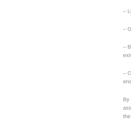
– L
– G
– B
exi
– 
ens
By 
ass
the