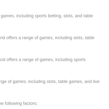
 games, including sports betting, slots, and table
d offers a range of games, including slots, table
nd offers a range of games, including sports
nge of games, including slots, table games, and live
e following factors: