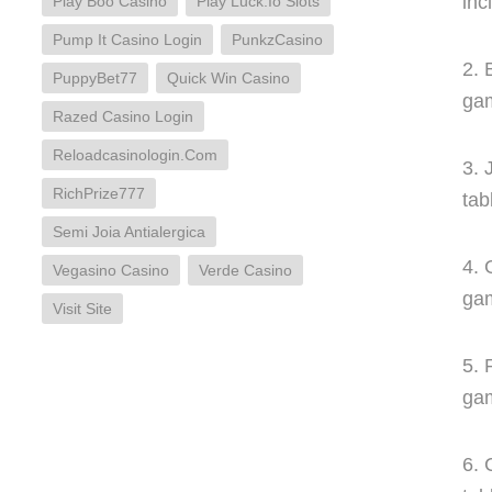
inc
Play Boo Casino
Play Luck.io Slots
Pump It Casino Login
PunkzCasino
2. 
PuppyBet77
Quick Win Casino
gam
Razed Casino Login
Reloadcasinologin.com
3. 
RichPrize777
tab
Semi Joia Antialergica
4. 
Vegasino Casino
Verde Casino
gam
Visit Site
5. 
gam
6. 