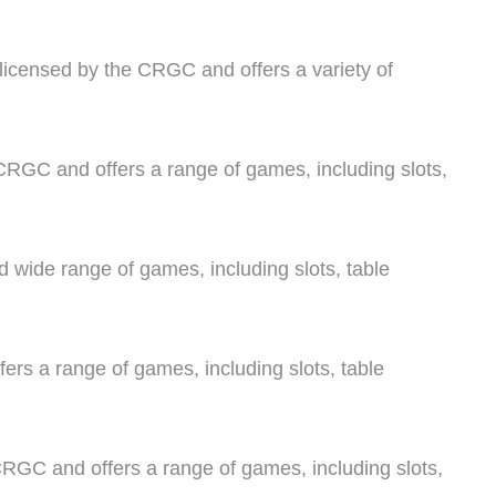
 licensed by the CRGC and offers a variety of
e CRGC and offers a range of games, including slots,
nd wide range of games, including slots, table
ers a range of games, including slots, table
CRGC and offers a range of games, including slots,