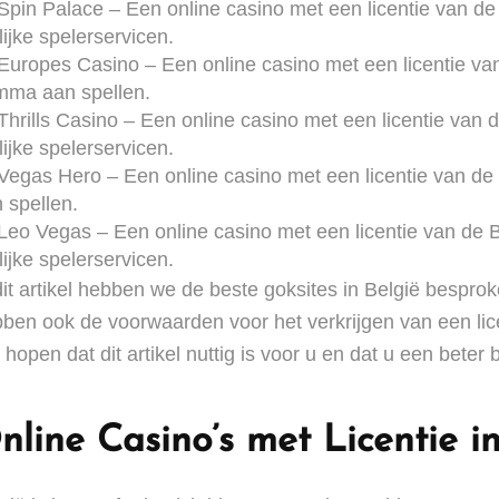
Spin Palace – Een online casino met een licentie van de
lijke spelerservicen.
Europes Casino – Een online casino met een licentie va
ma aan spellen.
Thrills Casino – Een online casino met een licentie van 
lijke spelerservicen.
Vegas Hero – Een online casino met een licentie van d
 spellen.
Leo Vegas – Een online casino met een licentie van de B
lijke spelerservicen.
dit artikel hebben we de beste goksites in België bespro
ben ook de voorwaarden voor het verkrijgen van een lice
hopen dat dit artikel nuttig is voor u en dat u een beter 
nline Casino’s met Licentie i