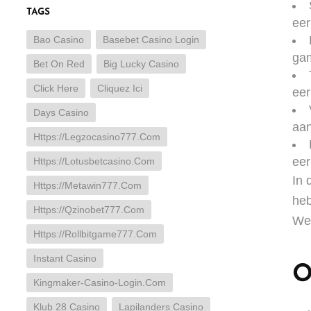
TAGS
eer
Bao Casino
Basebet Casino Login
gam
Bet On Red
Big Lucky Casino
Click Here
Cliquez Ici
eer
Days Casino
aan
Https://legzocasino777.com
eer
Https://lotusbetcasino.com
In 
Https://metawin777.com
heb
Https://qzinobet777.com
We 
Https://rollbitgame777.com
Instant Casino
O
Kingmaker-Casino-Login.com
Klub 28 Casino
Lapilanders Casino