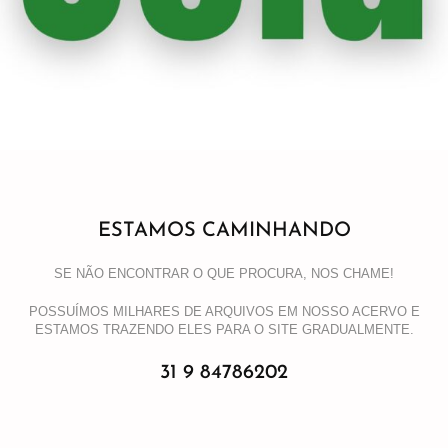
ESTAMOS CAMINHANDO
SE NÃO ENCONTRAR O QUE PROCURA, NOS CHAME!
POSSUÍMOS MILHARES DE ARQUIVOS EM NOSSO ACERVO E
ESTAMOS TRAZENDO ELES PARA O SITE GRADUALMENTE.
31 9 84786202