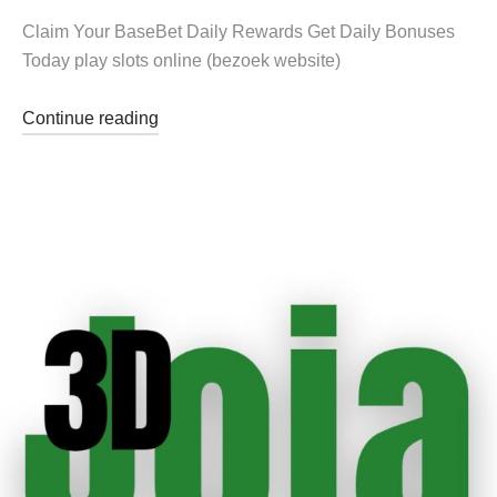
Claim Your BaseBet Daily Rewards Get Daily Bonuses
Today play slots online (bezoek website)
Continue reading