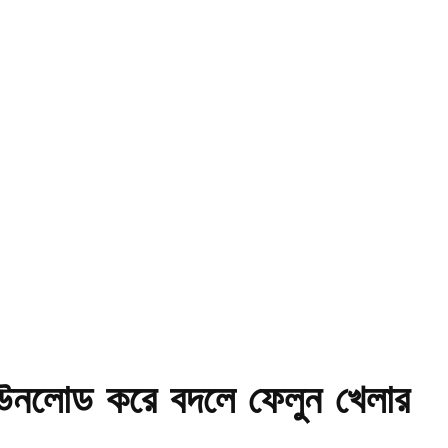
াউনলোড করে বদলে ফেলুন খেলার