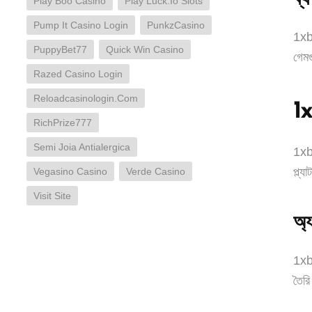
ব্য
Play Boo Casino
Play Luck.io Slots
Pump It Casino Login
PunkzCasino
1xbe
PuppyBet77
Quick Win Casino
গেমগ
Razed Casino Login
Reloadcasinologin.com
1x
RichPrize777
Semi Joia Antialergica
1xbe
প্ল্
Vegasino Casino
Verde Casino
Visit Site
অ্
1xbe
তৈরি