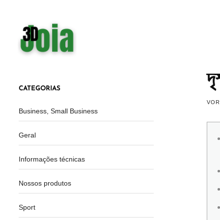
ভ
দ
CATEGORIAS
VO
Business, Small Business
Geral
Informações técnicas
Nossos produtos
Sport