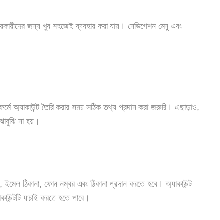
বহারকারীদের জন্য খুব সহজেই ব্যবহার করা যায়। নেভিগেশন মেনু এবং
টফর্মে অ্যাকাউন্ট তৈরি করার সময় সঠিক তথ্য প্রদান করা জরুরি। এছাড়াও,
ঝাবুঝি না হয়।
ইমেল ঠিকানা, ফোন নম্বর এবং ঠিকানা প্রদান করতে হবে। অ্যাকাউন্ট
াকাউন্টটি যাচাই করতে হতে পারে।