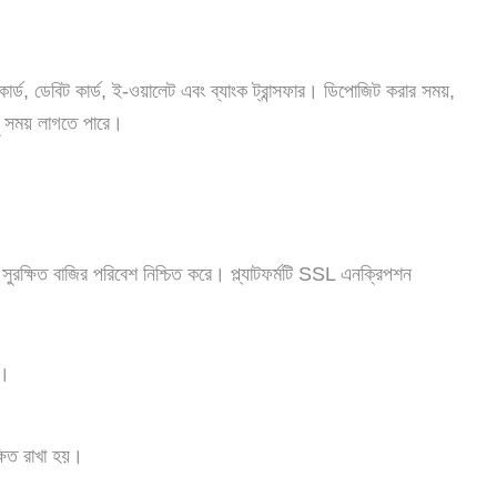
ড, ডেবিট কার্ড, ই-ওয়ালেট এবং ব্যাংক ট্রান্সফার। ডিপোজিট করার সময়,
ছু সময় লাগতে পারে।
টি সুরক্ষিত বাজির পরিবেশ নিশ্চিত করে। প্ল্যাটফর্মটি SSL এনক্রিপশন
।
ত।
্ষিত রাখা হয়।