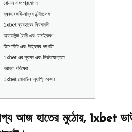
বোনাস এবং প্রমোশন
ব্যবহারকারী-বান্ধব ইন্টারফেস
1xbet ব্যবহারের নিয়মাবলী
অ্যাকাউন্ট তৈরি এবং যাচাইকরণ
ডিপোজিট এবং উইথড্র পদ্ধতি
1xbet এর সুরক্ষা এবং নির্ভরযোগ্যতা
গ্রাহক পরিষেবা
1xbet মোবাইল অ্যাপ্লিকেশন
াগ্য আজ হাতের মুঠোয়, 1xbet ড