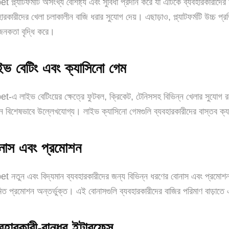
t প্ল্যাটফর্মটি অসংখ্য বৈশিষ্ট্য এবং সুবিধা প্রদান করে যা এটিকে ব্যবহারকার
হারকারীদের খেলা চলাকালীন বাজি ধরার সুযোগ দেয়। এছাড়াও, প্ল্যাটফর্মটি উচ্চ 
নকতা বৃদ্ধি করে।
ইভ বেটিং এবং ক্যাসিনো গেম
t-এ লাইভ বেটিংয়ের ক্ষেত্রে ফুটবল, ক্রিকেট, টেনিসসহ বিভিন্ন খেলার সুযোগ রয
ন বিশেষভাবে উল্লেখযোগ্য। লাইভ ক্যাসিনো গেমগুলি ব্যবহারকারীদের বাস্তব ক
নাস এবং প্রমোশন
t নতুন এবং বিদ্যমান ব্যবহারকারীদের জন্য বিভিন্ন ধরণের বোনাস এবং প্রমো
মিত প্রমোশন অন্তর্ভুক্ত। এই বোনাসগুলি ব্যবহারকারীদের বাজির পরিমাণ বাড়া