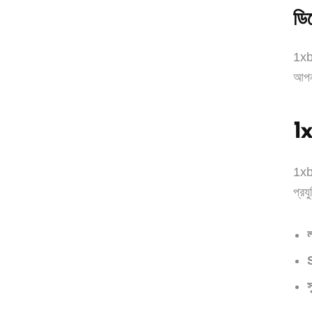
ডি
1xbe
আপনা
1x
1xbe
প্রয
ল
স