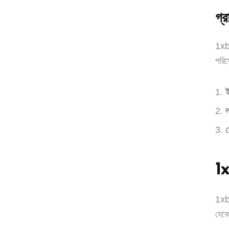
গ্
1xbe
পরি
ই
ল
ফ
1x
1xbe
যেকো