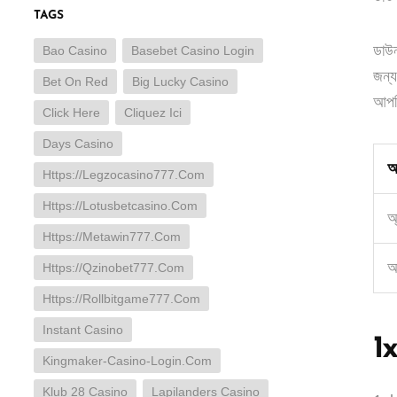
TAGS
ডাউন
Bao Casino
Basebet Casino Login
জন্য
Bet On Red
Big Lucky Casino
আপনি
Click Here
Cliquez Ici
Days Casino
অ
Https://legzocasino777.com
Https://lotusbetcasino.com
অ্
Https://metawin777.com
আ
Https://qzinobet777.com
Https://rollbitgame777.com
Instant Casino
1x
Kingmaker-Casino-Login.com
Klub 28 Casino
Lapilanders Casino