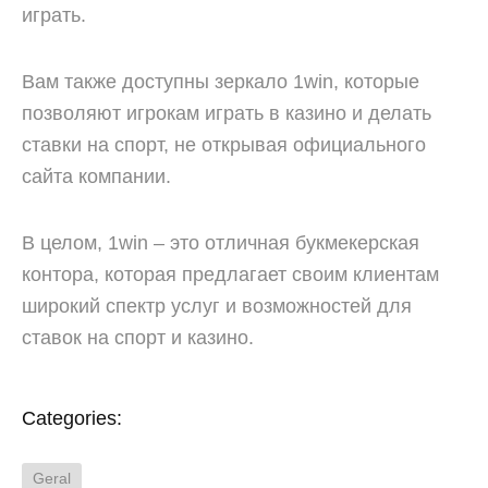
играть.
Вам также доступны зеркало 1win, которые
позволяют игрокам играть в казино и делать
ставки на спорт, не открывая официального
сайта компании.
В целом, 1win – это отличная букмекерская
контора, которая предлагает своим клиентам
широкий спектр услуг и возможностей для
ставок на спорт и казино.
Categories:
Geral