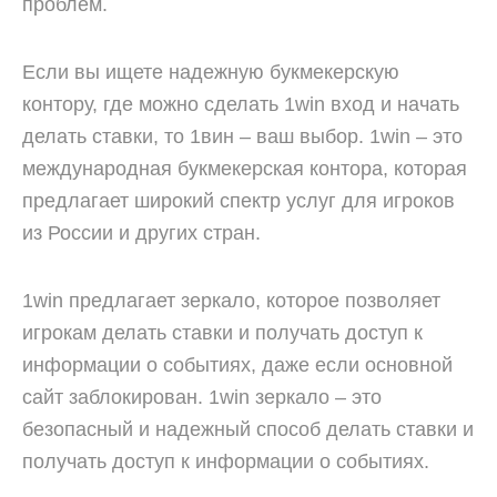
проблем.
Если вы ищете надежную букмекерскую
контору, где можно сделать 1win вход и начать
делать ставки, то 1вин – ваш выбор. 1win – это
международная букмекерская контора, которая
предлагает широкий спектр услуг для игроков
из России и других стран.
1win предлагает зеркало, которое позволяет
игрокам делать ставки и получать доступ к
информации о событиях, даже если основной
сайт заблокирован. 1win зеркало – это
безопасный и надежный способ делать ставки и
получать доступ к информации о событиях.