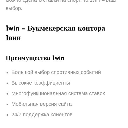
можно сделать ставки на спорт, то 1win – ваш
выбор.
1win – Букмекерская контора
1вин
Преимущества 1win
Большой выбор спортивных событий
Высокие коэффициенты
Многофункциональная система ставок
Мобильная версия сайта
24/7 поддержка клиентов