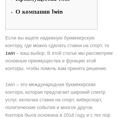
О компании 1win
Если вы ищете надежную букмекерскую
контору, где можно сделать ставки на спорт, то
1win
– ваш выбор. В этой статье мы рассмотрим
основные преимущества и функции этой
конторы, чтобы помочь вам принять решение.
1win – это международная букмекерская
контора, которая предлагает широкий спектр
услуг, включая ставки на спорт, киберспорт,
политические события и многое другое.
Контора была основана в 2018 году и с тех пор