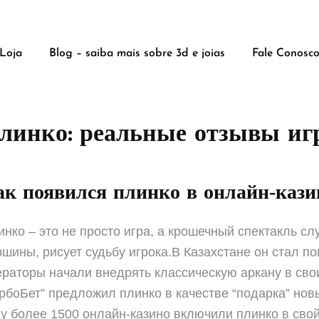
Loja
Blog – saiba mais sobre 3d e joias
Fale Conosc
RAKY
ON
3 DE JUNHO DE 2026
линко: реальные отзывы игр
ак появился плинко в онлайн‑кази
нко – это не просто игра, а крошечный спектакль с
ршины, рисует судьбу игрока.В Казахстане он стал п
ераторы начали внедрять классическую аркану в свои
рбоБет” предложил плинко в качестве “подарка” нов
ду более 1500 онлайн‑казино включили плинко в сво