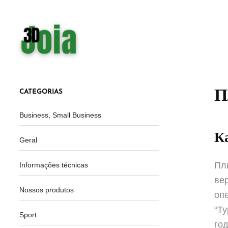
VO
П
CATEGORIAS
Business, Small Business
К
Geral
Пли
Informações técnicas
ве
Nossos produtos
оп
“Ту
Sport
го