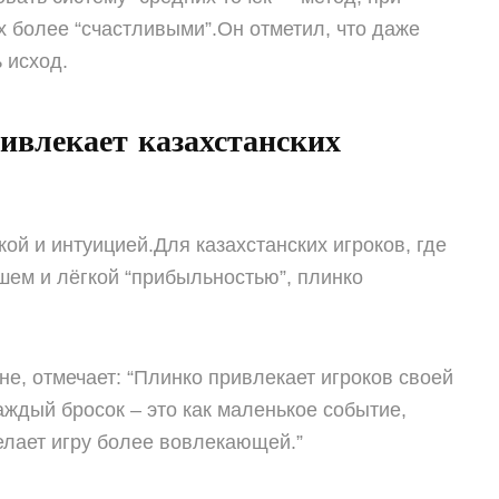
х более “счастливыми”.Он отметил, что даже
 исход.
ивлекает казахстанских
ой и интуицией.Для казахстанских игроков, где
шем и лёгкой “прибыльностью”, плинко
не, отмечает: “Плинко привлекает игроков своей
ждый бросок – это как маленькое событие,
елает игру более вовлекающей.”