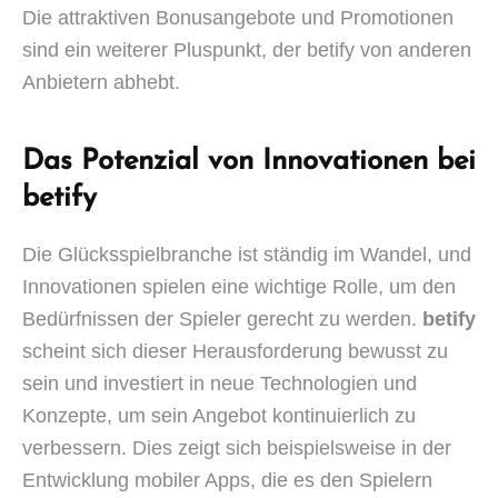
Die attraktiven Bonusangebote und Promotionen
sind ein weiterer Pluspunkt, der betify von anderen
Anbietern abhebt.
Das Potenzial von Innovationen bei
betify
Die Glücksspielbranche ist ständig im Wandel, und
Innovationen spielen eine wichtige Rolle, um den
Bedürfnissen der Spieler gerecht zu werden.
betify
scheint sich dieser Herausforderung bewusst zu
sein und investiert in neue Technologien und
Konzepte, um sein Angebot kontinuierlich zu
verbessern. Dies zeigt sich beispielsweise in der
Entwicklung mobiler Apps, die es den Spielern