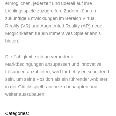
ermöglichen, jederzeit und überall auf ihre
Lieblingsspiele zuzugreifen. Zudem könnten
zukünftige Entwicklungen im Bereich Virtual
Reality (VR) und Augmented Reality (AR) neue
Möglichkeiten für ein immersives Spielerlebnis
bieten.
Die Fähigkeit, sich an veränderte
Marktbedingungen anzupassen und innovative
Lösungen anzubieten, wird für betify entscheidend
sein, um seine Position als ein führender Anbieter
in der Glücksspielbranche zu behaupten und
weiter auszubauen.
Categories: