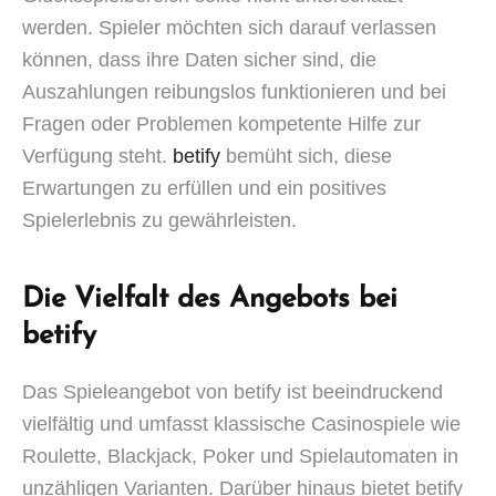
werden. Spieler möchten sich darauf verlassen
können, dass ihre Daten sicher sind, die
Auszahlungen reibungslos funktionieren und bei
Fragen oder Problemen kompetente Hilfe zur
Verfügung steht.
betify
bemüht sich, diese
Erwartungen zu erfüllen und ein positives
Spielerlebnis zu gewährleisten.
Die Vielfalt des Angebots bei
betify
Das Spieleangebot von betify ist beeindruckend
vielfältig und umfasst klassische Casinospiele wie
Roulette, Blackjack, Poker und Spielautomaten in
unzähligen Varianten. Darüber hinaus bietet betify