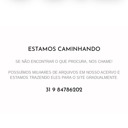
ESTAMOS CAMINHANDO
SE NÃO ENCONTRAR O QUE PROCURA, NOS CHAME!
POSSUÍMOS MILHARES DE ARQUIVOS EM NOSSO ACERVO E
ESTAMOS TRAZENDO ELES PARA O SITE GRADUALMENTE.
31 9 84786202