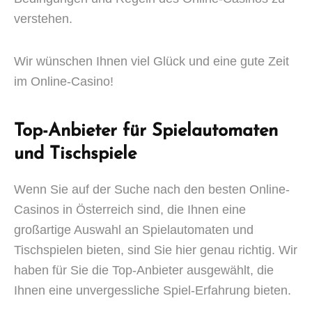
verstehen.
Wir wünschen Ihnen viel Glück und eine gute Zeit
im Online-Casino!
Top-Anbieter für Spielautomaten
und Tischspiele
Wenn Sie auf der Suche nach den besten Online-
Casinos in Österreich sind, die Ihnen eine
großartige Auswahl an Spielautomaten und
Tischspielen bieten, sind Sie hier genau richtig. Wir
haben für Sie die Top-Anbieter ausgewählt, die
Ihnen eine unvergessliche Spiel-Erfahrung bieten.