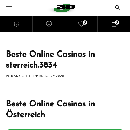
0
0
Beste Online Casinos in
sterreich.3834
VORAKY
ON
11 DE MAIO DE 2026
Beste Online Casinos in
Österreich