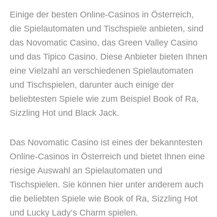
Einige der besten Online-Casinos in Österreich,
die Spielautomaten und Tischspiele anbieten, sind
das Novomatic Casino, das Green Valley Casino
und das Tipico Casino. Diese Anbieter bieten Ihnen
eine Vielzahl an verschiedenen Spielautomaten
und Tischspielen, darunter auch einige der
beliebtesten Spiele wie zum Beispiel Book of Ra,
Sizzling Hot und Black Jack.
Das Novomatic Casino ist eines der bekanntesten
Online-Casinos in Österreich und bietet Ihnen eine
riesige Auswahl an Spielautomaten und
Tischspielen. Sie können hier unter anderem auch
die beliebten Spiele wie Book of Ra, Sizzling Hot
und Lucky Lady’s Charm spielen.