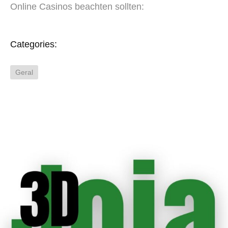
Online Casinos beachten sollten:
Categories:
Geral