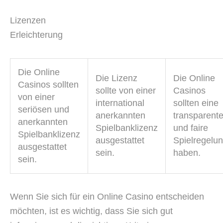
Lizenzen
Erleichterung
Die Online
Die Lizenz
Die Online
Casinos sollten
sollte von einer
Casinos
von einer
international
sollten eine
seriösen und
anerkannten
transparent
anerkannten
Spielbanklizenz
und faire
Spielbanklizenz
ausgestattet
Spielregelu
ausgestattet
sein.
haben.
sein.
Wenn Sie sich für ein Online Casino entscheiden
möchten, ist es wichtig, dass Sie sich gut