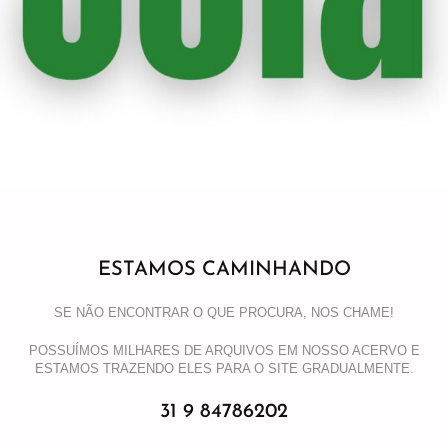
ESTAMOS CAMINHANDO
SE NÃO ENCONTRAR O QUE PROCURA, NOS CHAME!
POSSUÍMOS MILHARES DE ARQUIVOS EM NOSSO ACERVO E
ESTAMOS TRAZENDO ELES PARA O SITE GRADUALMENTE.
31 9 84786202