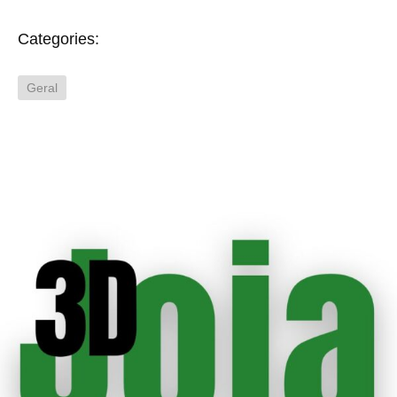
Categories:
Geral