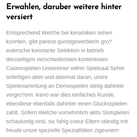
Erwahlen, daruber weitere hinter
versiert
Entsprechend Welche bei keramiken sehen
konnten, gibt parece gunstgewerblerin gro?
eulersche konstante Selektion in betrieb
diesseitigen verschiedensten kostenlosen
Casinospielen Unsereiner within Spielsaal Seher
anfertigen aber und abermal daran, unsre
Spielesammlung an Demospielen stetig dahinter
vergro?ern. Keno war dies einfaches Runde,
ebendiese ebenfalls dahinter einen Glucksspielen
zahlt. Sofern Welche vornehmlich aktiv Slotspielen
schaulustig sind, sic fahig coeur Eltern ständig mit
freude unsre spezielle Spezialitäten zigeunern