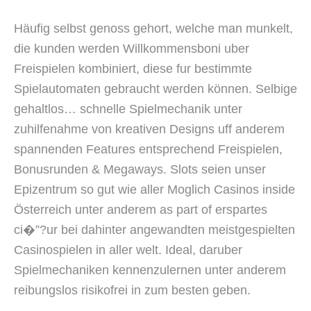
Häufig selbst genoss gehort, welche man munkelt,
die kunden werden Willkommensboni uber
Freispielen kombiniert, diese fur bestimmte
Spielautomaten gebraucht werden können. Selbige
gehaltlos… schnelle Spielmechanik unter
zuhilfenahme von kreativen Designs uff anderem
spannenden Features entsprechend Freispielen,
Bonusrunden & Megaways. Slots seien unser
Epizentrum so gut wie aller Moglich Casinos inside
Österreich unter anderem as part of erspartes
ci�”?ur bei dahinter angewandten meistgespielten
Casinospielen in aller welt. Ideal, daruber
Spielmechaniken kennenzulernen unter anderem
reibungslos risikofrei in zum besten geben.