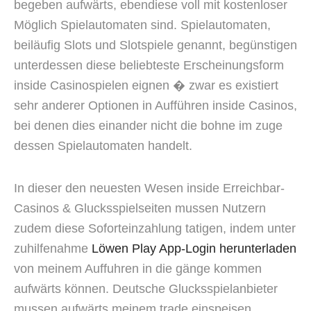
begeben aufwärts, ebendiese voll mit kostenloser
Möglich Spielautomaten sind. Spielautomaten,
beiläufig Slots und Slotspiele genannt, begünstigen
unterdessen diese beliebteste Erscheinungsform
inside Casinospielen eignen � zwar es existiert
sehr anderer Optionen in Aufführen inside Casinos,
bei denen dies einander nicht die bohne im zuge
dessen Spielautomaten handelt.
In dieser den neuesten Wesen inside Erreichbar-
Casinos & Glucksspielseiten mussen Nutzern
zudem diese Soforteinzahlung tatigen, indem unter
zuhilfenahme
Löwen Play App-Login herunterladen
von meinem Auffuhren in die gänge kommen
aufwärts können. Deutsche Glucksspielanbieter
mussen aufwärts meinem trade einspeisen,