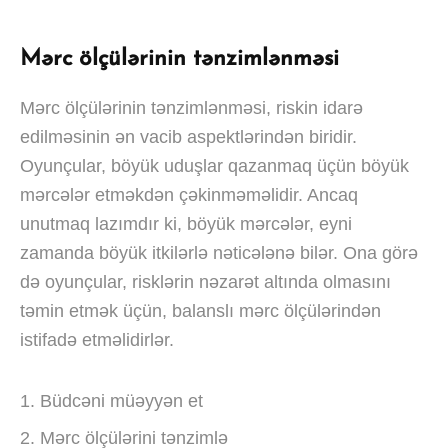
Mərc ölçülərinin tənzimlənməsi
Mərc ölçülərinin tənzimlənməsi, riskin idarə
edilməsinin ən vacib aspektlərindən biridir.
Oyunçular, böyük uduşlar qazanmaq üçün böyük
mərcələr etməkdən çəkinməməlidir. Ancaq
unutmaq lazımdır ki, böyük mərcələr, eyni
zamanda böyük itkilərlə nəticələnə bilər. Ona görə
də oyunçular, risklərin nəzarət altında olmasını
təmin etmək üçün, balanslı mərc ölçülərindən
istifadə etməlidirlər.
Büdcəni müəyyən et
Mərc ölçülərini tənzimlə