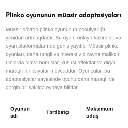
Plinko oyununun müasir adaptasiyaları
Müasir dövrdə plinko oyununun populyarlığı
yenidən artmaqdadır. Bu oyun, onlayn kazinolar və
oyun platformalarında geniş yayılıb. Müasir plinko
oyunları, daha rəngli və interaktiv dizayna malikdir.
Onlarda əlavə bonuslar, xüsusi effektlər və digər
maraqlı funksiyalar mövcuddur. Oyunçular, bu
adaptasiyalar sayəsində oyunu daha maraqlı və
gərgin bir şəkildə oynaya bilirlər.
Oyunun
Maksimum
Tərtibatçı
adı
uduş