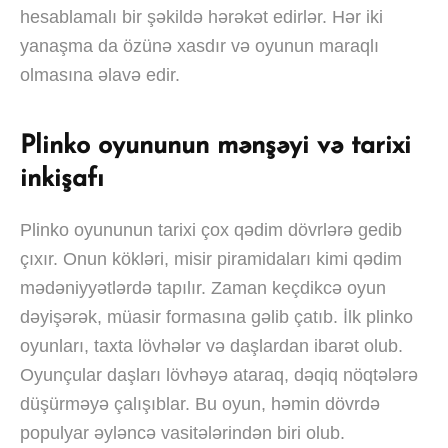
hesablamalı bir şəkildə hərəkət edirlər. Hər iki
yanaşma da özünə xasdır və oyunun maraqlı
olmasına əlavə edir.
Plinko oyununun mənşəyi və tarixi
inkişafı
Plinko oyununun tarixi çox qədim dövrlərə gedib
çıxır. Onun kökləri, misir piramidaları kimi qədim
mədəniyyətlərdə tapılır. Zaman keçdikcə oyun
dəyişərək, müasir formasına gəlib çatıb. İlk plinko
oyunları, taxta lövhələr və daşlardan ibarət olub.
Oyunçular daşları lövhəyə ataraq, dəqiq nöqtələrə
düşürməyə çalışıblar. Bu oyun, həmin dövrdə
populyar əyləncə vasitələrindən biri olub.