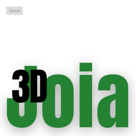
Geral