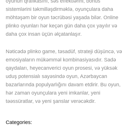
oyunun qrafikasını, səs effektlərini, bonus
sistemlərini təkmilləşdirməklə, oyunçulara daha
möhtəşəm bir oyun təcrübəsi yaşada bilər. Online
plinko oyunları hər keçən gün daha çox yayılır və
daha çox insan üçün əlçatanlaşır.
Nəticədə plinko game, təsadüf, strateji düşüncə, və
emosiyaların mükəmməl kombinasiyasıdır. Sadə
qaydaları, heyecanverici oyun prosesi, və yüksək
uduş potensialı sayəsində oyun, Azərbaycan
bazarlarında populyarlığını davam etdirir. Bu oyun,
hər zaman oyunçulara yeni imkanlar, yeni
təəssüratlar, və yeni şanslar verəcəkdir.
Categories: