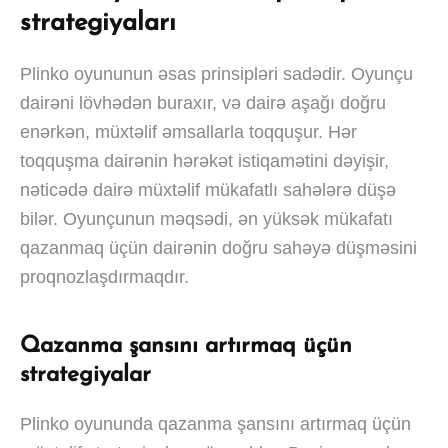
strategiyaları
Plinko oyununun əsas prinsipləri sadədir. Oyunçu
dairəni lövhədən buraxır, və dairə aşağı doğru
enərkən, müxtəlif əmsallarla toqquşur. Hər
toqquşma dairənin hərəkət istiqamətini dəyişir,
nəticədə dairə müxtəlif mükafatlı sahələrə düşə
bilər. Oyunçunun məqsədi, ən yüksək mükafatı
qazanmaq üçün dairənin doğru sahəyə düşməsini
proqnozlaşdırmaqdır.
Qazanma şansını artırmaq üçün
strategiyalar
Plinko oyununda qazanma şansını artırmaq üçün