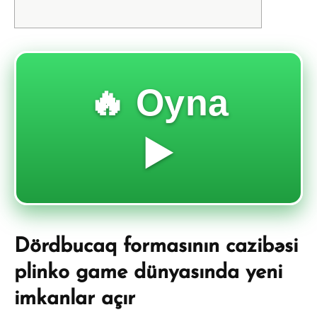
🔥 Oyna
▶️
Dördbucaq formasının cazibəsi
plinko game dünyasında yeni
imkanlar açır