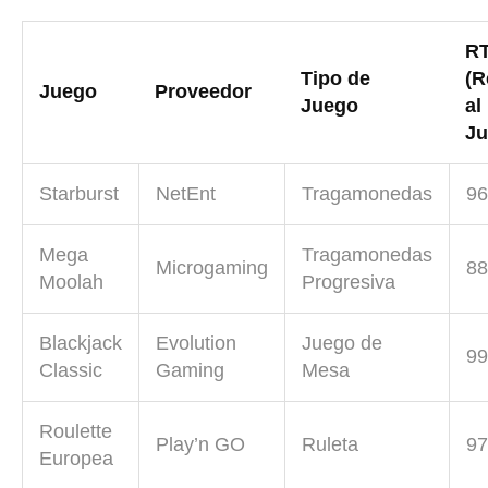
R
Tipo de
(R
Juego
Proveedor
Juego
al
Ju
Starburst
NetEnt
Tragamonedas
9
Mega
Tragamonedas
Microgaming
8
Moolah
Progresiva
Blackjack
Evolution
Juego de
9
Classic
Gaming
Mesa
Roulette
Play’n GO
Ruleta
9
Europea