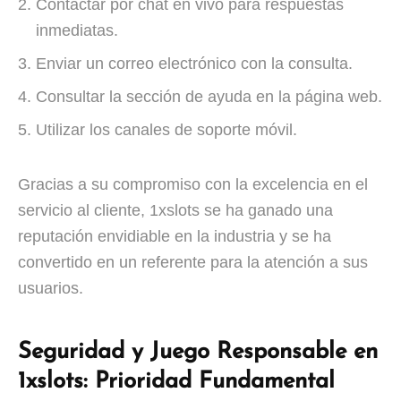
Contactar por chat en vivo para respuestas
inmediatas.
Enviar un correo electrónico con la consulta.
Consultar la sección de ayuda en la página web.
Utilizar los canales de soporte móvil.
Gracias a su compromiso con la excelencia en el
servicio al cliente, 1xslots se ha ganado una
reputación envidiable en la industria y se ha
convertido en un referente para la atención a sus
usuarios.
Seguridad y Juego Responsable en
1xslots: Prioridad Fundamental