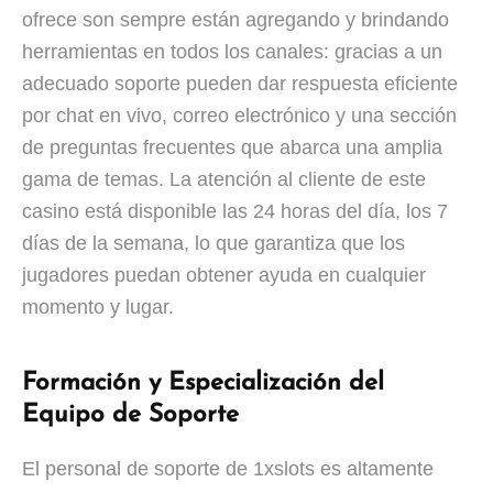
ofrece son sempre están agregando y brindando
herramientas en todos los canales: gracias a un
adecuado soporte pueden dar respuesta eficiente
por chat en vivo, correo electrónico y una sección
de preguntas frecuentes que abarca una amplia
gama de temas. La atención al cliente de este
casino está disponible las 24 horas del día, los 7
días de la semana, lo que garantiza que los
jugadores puedan obtener ayuda en cualquier
momento y lugar.
Formación y Especialización del
Equipo de Soporte
El personal de soporte de 1xslots es altamente