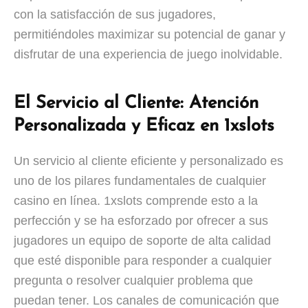
con la satisfacción de sus jugadores,
permitiéndoles maximizar su potencial de ganar y
disfrutar de una experiencia de juego inolvidable.
El Servicio al Cliente: Atención
Personalizada y Eficaz en 1xslots
Un servicio al cliente eficiente y personalizado es
uno de los pilares fundamentales de cualquier
casino en línea. 1xslots comprende esto a la
perfección y se ha esforzado por ofrecer a sus
jugadores un equipo de soporte de alta calidad
que esté disponible para responder a cualquier
pregunta o resolver cualquier problema que
puedan tener. Los canales de comunicación que