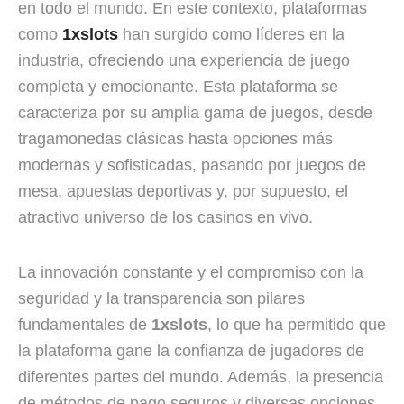
en todo el mundo. En este contexto, plataformas
como
1xslots
han surgido como líderes en la
industria, ofreciendo una experiencia de juego
completa y emocionante. Esta plataforma se
caracteriza por su amplia gama de juegos, desde
tragamonedas clásicas hasta opciones más
modernas y sofisticadas, pasando por juegos de
mesa, apuestas deportivas y, por supuesto, el
atractivo universo de los casinos en vivo.
La innovación constante y el compromiso con la
seguridad y la transparencia son pilares
fundamentales de
1xslots
, lo que ha permitido que
la plataforma gane la confianza de jugadores de
diferentes partes del mundo. Además, la presencia
de métodos de pago seguros y diversas opciones