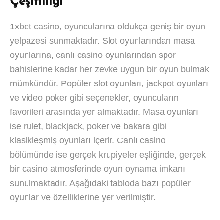
Çeşitliliği
1xbet casino, oyuncularına oldukça geniş bir oyun
yelpazesi sunmaktadır. Slot oyunlarından masa
oyunlarına, canlı casino oyunlarından spor
bahislerine kadar her zevke uygun bir oyun bulmak
mümkündür. Popüler slot oyunları, jackpot oyunları
ve video poker gibi seçenekler, oyuncuların
favorileri arasında yer almaktadır. Masa oyunları
ise rulet, blackjack, poker ve bakara gibi
klasikleşmiş oyunları içerir. Canlı casino
bölümünde ise gerçek krupiyeler eşliğinde, gerçek
bir casino atmosferinde oyun oynama imkanı
sunulmaktadır. Aşağıdaki tabloda bazı popüler
oyunlar ve özelliklerine yer verilmiştir.