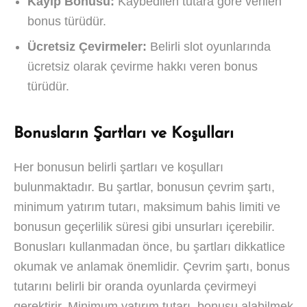
Kayıp Bonusu:
Kaybedilen tutara göre verilen
bonus türüdür.
Ücretsiz Çevirmeler:
Belirli slot oyunlarında
ücretsiz olarak çevirme hakkı veren bonus
türüdür.
Bonusların Şartları ve Koşulları
Her bonusun belirli şartları ve koşulları
bulunmaktadır. Bu şartlar, bonusun çevrim şartı,
minimum yatırım tutarı, maksimum bahis limiti ve
bonusun geçerlilik süresi gibi unsurları içerebilir.
Bonusları kullanmadan önce, bu şartları dikkatlice
okumak ve anlamak önemlidir. Çevrim şartı, bonus
tutarını belirli bir oranda oyunlarda çevirmeyi
gerektirir. Minimum yatırım tutarı, bonusu alabilmek