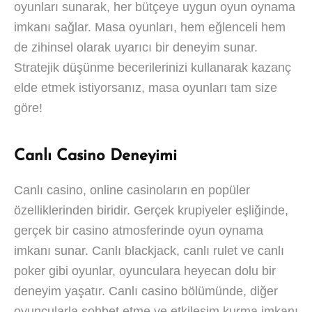
oyunları sunarak, her bütçeye uygun oyun oynama
imkanı sağlar. Masa oyunları, hem eğlenceli hem
de zihinsel olarak uyarıcı bir deneyim sunar.
Stratejik düşünme becerilerinizi kullanarak kazanç
elde etmek istiyorsanız, masa oyunları tam size
göre!
Canlı Casino Deneyimi
Canlı casino, online casinoların en popüler
özelliklerinden biridir. Gerçek krupiyeler eşliğinde,
gerçek bir casino atmosferinde oyun oynama
imkanı sunar. Canlı blackjack, canlı rulet ve canlı
poker gibi oyunlar, oyunculara heyecan dolu bir
deneyim yaşatır. Canlı casino bölümünde, diğer
oyuncularla sohbet etme ve etkileşim kurma imkanı