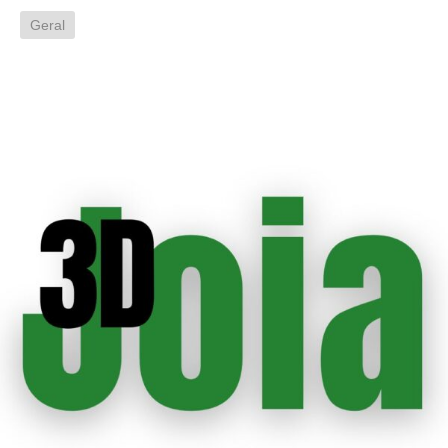
Geral