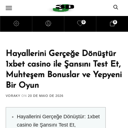
0
0
Hayallerini Gerçeğe Dönüştür
1xbet casino ile Şansını Test Et,
Muhteşem Bonuslar ve Yepyeni
Bir Oyun
VORAKY
ON
20 DE MAIO DE 2026
Hayallerini Gerçeğe Dönüştür: 1xbet
casino ile Şansını Test Et,