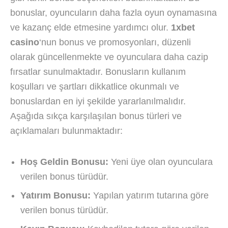
bonuslar, oyuncuların daha fazla oyun oynamasına
ve kazanç elde etmesine yardımcı olur.
1xbet
casino
‘nun bonus ve promosyonları, düzenli
olarak güncellenmekte ve oyunculara daha cazip
fırsatlar sunulmaktadır. Bonusların kullanım
koşulları ve şartları dikkatlice okunmalı ve
bonuslardan en iyi şekilde yararlanılmalıdır.
Aşağıda sıkça karşılaşılan bonus türleri ve
açıklamaları bulunmaktadır:
Hoş Geldin Bonusu:
Yeni üye olan oyunculara
verilen bonus türüdür.
Yatırım Bonusu:
Yapılan yatırım tutarına göre
verilen bonus türüdür.