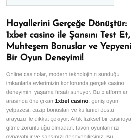
Hayallerini Gerçeğe Dönüştür:
1xbet casino ile Şansını Test Et,
Muhteşem Bonuslar ve Yepyeni
Bir Oyun Deneyimi!
Online casinolar, modern teknolojinin sunduğu
imkanlarla evlerimizin konforunda gerçek casino
deneyimini yaşama fırsatı sunuyor. Bu platformlar
arasında öne çıkan
1xbet casino
, geniş oyun
yelpazesi, cazip bonusları ve kullanıcı dostu
arayüzü ile dikkat çekiyor. Artık fiziksel bir casinoya
gitme zorunluluğu olmadan, favori oyunlarınızı
oynayabilir ve şansınızı deneyebilirsiniz. Bu