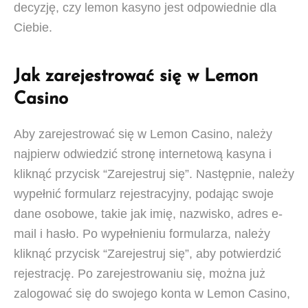
decyzję, czy lemon kasyno jest odpowiednie dla
Ciebie.
Jak zarejestrować się w Lemon
Casino
Aby zarejestrować się w Lemon Casino, należy
najpierw odwiedzić stronę internetową kasyna i
kliknąć przycisk “Zarejestruj się”. Następnie, należy
wypełnić formularz rejestracyjny, podając swoje
dane osobowe, takie jak imię, nazwisko, adres e-
mail i hasło. Po wypełnieniu formularza, należy
kliknąć przycisk “Zarejestruj się”, aby potwierdzić
rejestrację. Po zarejestrowaniu się, można już
zalogować się do swojego konta w Lemon Casino,