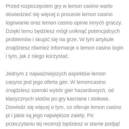
Przed rozpoczęciem gry w lemon casino warto
dowiedzieć się więcej o procesie lemon casino
logowanie oraz lemon casino opinie innych graczy.
Dzięki temu będziesz mógł uniknąć potencjalnych
problemów i skupić się na grze. W tym artykule
znajdziesz również informacje o lemon casino login
i tym, jak z niego korzystać.
Jednym z najważniejszych aspektów lemon
casyno jest jego oferta gier. W lemoncasino
znajdziesz szeroki wybór gier hazardowych, od
klasycznych slotów po gry karciane i stołowe.
Dowiedz się więcej o tym, co oferuje lemon casino
pl i jakie są jego największe zalety. Po
przeczytaniu tej recenzji będziesz w stanie podjąć