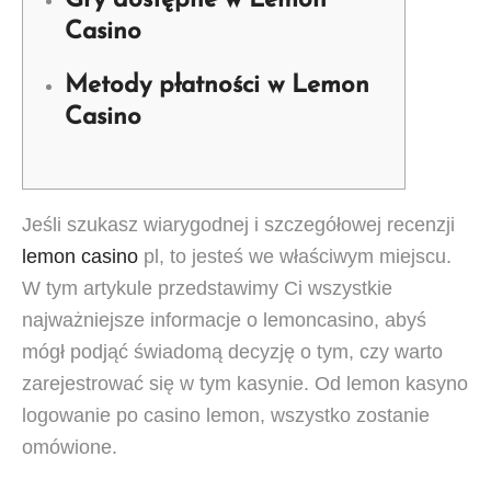
Gry dostępne w Lemon
Casino
Metody płatności w Lemon
Casino
Jeśli szukasz wiarygodnej i szczegółowej recenzji
lemon casino
pl, to jesteś we właściwym miejscu.
W tym artykule przedstawimy Ci wszystkie
najważniejsze informacje o lemoncasino, abyś
mógł podjąć świadomą decyzję o tym, czy warto
zarejestrować się w tym kasynie. Od lemon kasyno
logowanie po casino lemon, wszystko zostanie
omówione.