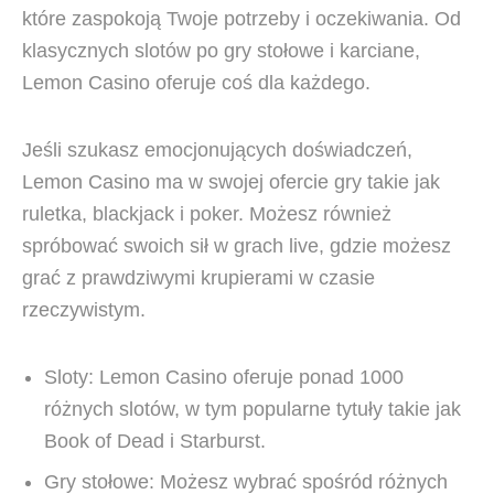
które zaspokoją Twoje potrzeby i oczekiwania. Od
klasycznych slotów po gry stołowe i karciane,
Lemon Casino oferuje coś dla każdego.
Jeśli szukasz emocjonujących doświadczeń,
Lemon Casino ma w swojej ofercie gry takie jak
ruletka, blackjack i poker. Możesz również
spróbować swoich sił w grach live, gdzie możesz
grać z prawdziwymi krupierami w czasie
rzeczywistym.
Sloty: Lemon Casino oferuje ponad 1000
różnych slotów, w tym popularne tytuły takie jak
Book of Dead i Starburst.
Gry stołowe: Możesz wybrać spośród różnych