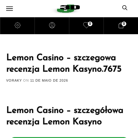
0
0
Lemon Casino – szczegowa
recenzja Lemon Kasyno.7675
VORAKY
ON
11 DE MAIO DE 2026
Lemon Casino – szczegółowa
recenzja Lemon Kasyno