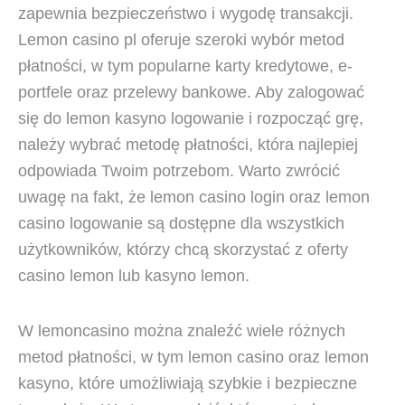
zapewnia bezpieczeństwo i wygodę transakcji.
Lemon casino pl oferuje szeroki wybór metod
płatności, w tym popularne karty kredytowe, e-
portfele oraz przelewy bankowe. Aby zalogować
się do lemon kasyno logowanie i rozpocząć grę,
należy wybrać metodę płatności, która najlepiej
odpowiada Twoim potrzebom. Warto zwrócić
uwagę na fakt, że lemon casino login oraz lemon
casino logowanie są dostępne dla wszystkich
użytkowników, którzy chcą skorzystać z oferty
casino lemon lub kasyno lemon.
W lemoncasino można znaleźć wiele różnych
metod płatności, w tym lemon casino oraz lemon
kasyno, które umożliwiają szybkie i bezpieczne