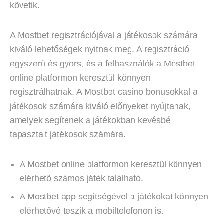
követik.
A Mostbet regisztrációjával a játékosok számára
kiváló lehetőségek nyitnak meg. A regisztráció
egyszerű és gyors, és a felhasználók a Mostbet
online platformon keresztül könnyen
regisztrálhatnak. A Mostbet casino bonusokkal a
játékosok számára kiváló előnyeket nyújtanak,
amelyek segítenek a játékokban kevésbé
tapasztalt játékosok számára.
A Mostbet online platformon keresztül könnyen
elérhető számos játék található.
A Mostbet app segítségével a játékokat könnyen
elérhetővé teszik a mobiltelefonon is.