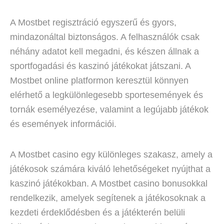
A Mostbet regisztráció egyszerű és gyors,
mindazonáltal biztonságos. A felhasználók csak
néhány adatot kell megadni, és készen állnak a
sportfogadási és kaszinó játékokat játszani. A
Mostbet online platformon keresztül könnyen
elérhető a legkülönlegesebb sportesemények és
tornák esemélyezése, valamint a legújabb játékok
és események információi.
A Mostbet casino egy különleges szakasz, amely a
játékosok számára kiváló lehetőségeket nyújthat a
kaszinó játékokban. A Mostbet casino bonusokkal
rendelkezik, amelyek segítenek a játékosoknak a
kezdeti érdeklődésben és a játékterén belüli