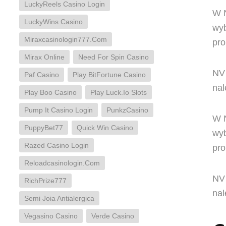
LuckyReels Casino Login
W N
LuckyWins Casino
wyb
Miraxcasinologin777.com
pro
Mirax Online
Need For Spin Casino
NV 
Paf Casino
Play BitFortune Casino
nal
Play Boo Casino
Play Luck.io Slots
Pump It Casino Login
PunkzCasino
W N
PuppyBet77
Quick Win Casino
wyb
Razed Casino Login
pro
Reloadcasinologin.com
NV 
RichPrize777
nal
Semi Joia Antialergica
Vegasino Casino
Verde Casino