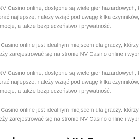
V Casino online, dostępne są wiele gier hazardowych, 
rać najlepsze, należy wziąć pod uwagę kilka czynników, t
mocje, a także bezpieczeństwo i prywatność.
Casino online jest idealnym miejscem dla graczy, którz
eży zarejestrować się na stronie NV Casino online i wyb
V Casino online, dostępne są wiele gier hazardowych, 
rać najlepsze, należy wziąć pod uwagę kilka czynników, t
mocje, a także bezpieczeństwo i prywatność.
Casino online jest idealnym miejscem dla graczy, którz
eży zarejestrować się na stronie NV Casino online i wyb