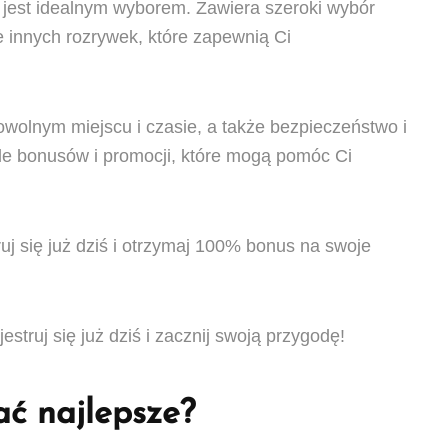
o jest idealnym wyborem. Zawiera szeroki wybór
le innych rozrywek, które zapewnią Ci
owolnym miejscu i czasie, a także bezpieczeństwo i
le bonusów i promocji, które mogą pomóc Ci
uj się już dziś i otrzymaj 100% bonus na swoje
struj się już dziś i zacznij swoją przygodę!
ć najlepsze?