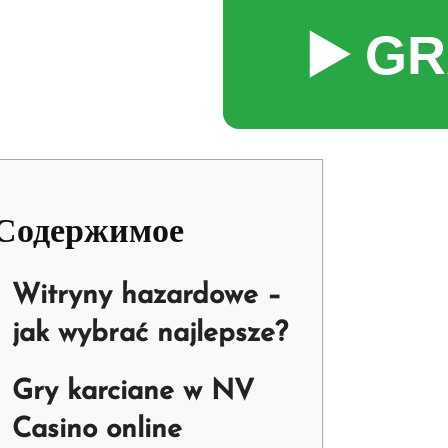
▶️ G
Содержимое
Witryny hazardowe –
jak wybrać najlepsze?
Gry karciane w NV
Casino online