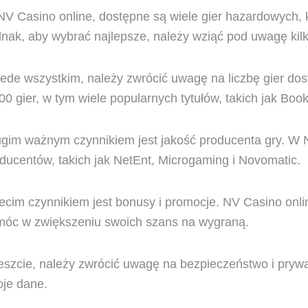
V Casino online, dostępne są wiele gier hazardowych, 
nak, aby wybrać najlepsze, należy wziąć pod uwagę kil
ede wszystkim, należy zwrócić uwagę na liczbę gier do
00 gier, w tym wiele popularnych tytułów, takich jak Book 
gim ważnym czynnikiem jest jakość producenta gry. W 
ducentów, takich jak NetEnt, Microgaming i Novomatic.
ecim czynnikiem jest bonusy i promocje. NV Casino onli
óc w zwiększeniu swoich szans na wygraną.
szcie, należy zwrócić uwagę na bezpieczeństwo i prywat
je dane.