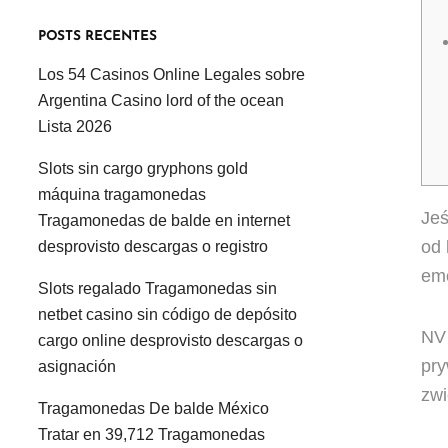
POSTS RECENTES
Los 54 Casinos Online Legales sobre
Argentina Casino lord of the ocean
Lista 2026
Slots sin cargo gryphons gold
máquina tragamonedas
Jeś
Tragamonedas de balde en internet
od 
desprovisto descargas o registro
emo
Slots regalado Tragamonedas sin
netbet casino sin código de depósito
NV 
cargo online desprovisto descargas o
pry
asignación
zwi
Tragamonedas De balde México
Tratar en 39,712 Tragamonedas