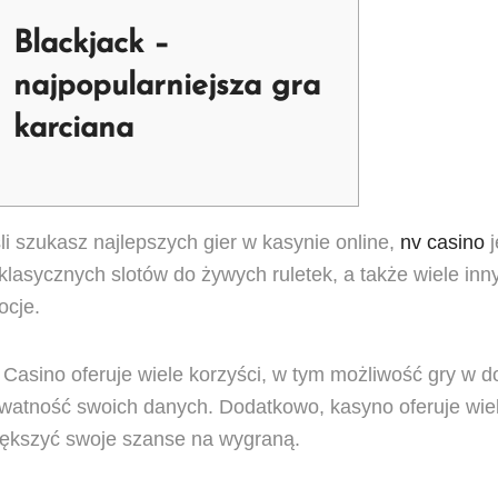
Blackjack –
najpopularniejsza gra
karciana
li szukasz najlepszych gier w kasynie online,
nv casino
j
klasycznych slotów do żywych ruletek, a także wiele in
cje.
Casino oferuje wiele korzyści, w tym możliwość gry w d
watność swoich danych. Dodatkowo, kasyno oferuje wie
ększyć swoje szanse na wygraną.