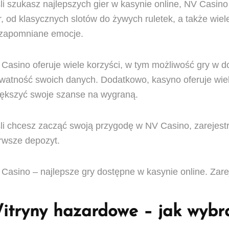
li szukasz najlepszych gier w kasynie online, NV Casin
r, od klasycznych slotów do żywych ruletek, a także wie
ezapomniane emocje.
Casino oferuje wiele korzyści, w tym możliwość gry w d
watność swoich danych. Dodatkowo, kasyno oferuje wie
ększyć swoje szanse na wygraną.
li chcesz zacząć swoją przygodę w NV Casino, zarejestr
rwsze depozyt.
Casino – najlepsze gry dostępne w kasynie online. Zareje
itryny hazardowe – jak wybra