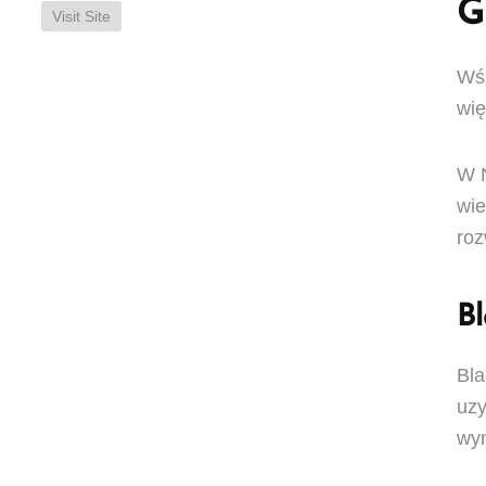
G
Visit Site
Wśr
wię
W N
wie
roz
Bl
Bla
uzy
wym