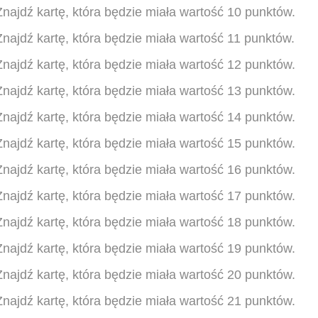
Znajdź kartę, która będzie miała wartość 10 punktów.
Znajdź kartę, która będzie miała wartość 11 punktów.
Znajdź kartę, która będzie miała wartość 12 punktów.
Znajdź kartę, która będzie miała wartość 13 punktów.
Znajdź kartę, która będzie miała wartość 14 punktów.
Znajdź kartę, która będzie miała wartość 15 punktów.
Znajdź kartę, która będzie miała wartość 16 punktów.
Znajdź kartę, która będzie miała wartość 17 punktów.
Znajdź kartę, która będzie miała wartość 18 punktów.
Znajdź kartę, która będzie miała wartość 19 punktów.
Znajdź kartę, która będzie miała wartość 20 punktów.
Znajdź kartę, która będzie miała wartość 21 punktów.