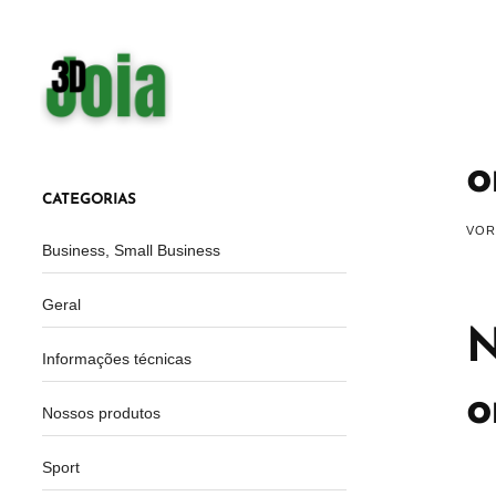
N
o
CATEGORIAS
VO
Business, Small Business
Geral
N
Informações técnicas
o
Nossos produtos
Sport