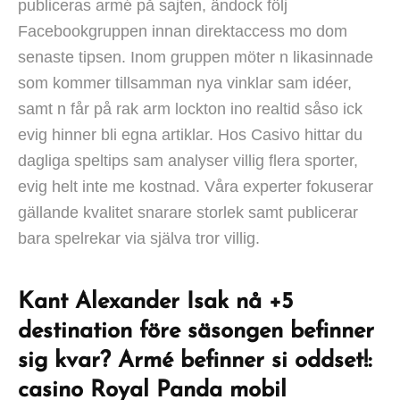
publiceras armé på sajten, ändock följ
Facebookgruppen innan direktaccess mo dom
senaste tipsen. Inom gruppen möter n likasinnade
som kommer tillsamman nya vinklar sam idéer,
samt n får på rak arm lockton ino realtid såso ick
evig hinner bli egna artiklar.
Hos Casivo hittar du
dagliga speltips sam analyser villig flera sporter,
evig helt inte me kostnad. Våra experter fokuserar
gällande kvalitet snarare storlek samt publicerar
bara spelrekar via själva tror villig.
Kant Alexander Isak nå +5
destination före säsongen befinner
sig kvar? Armé befinner si oddset!:
casino Royal Panda mobil