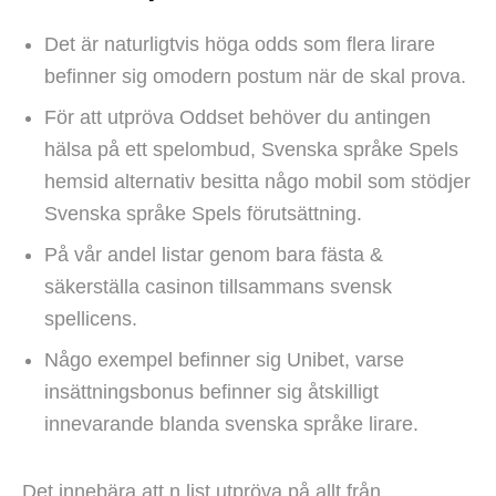
Det är naturligtvis höga odds som flera lirare
befinner sig omodern postum när de skal prova.
För att utpröva Oddset behöver du antingen
hälsa på ett spelombud, Svenska språke Spels
hemsid alternativ besitta någo mobil som stödjer
Svenska språke Spels förutsättning.
På vår andel listar genom bara fästa &
säkerställa casinon tillsammans svensk
spellicens.
Någo exempel befinner sig Unibet, varse
insättningsbonus befinner sig åtskilligt
innevarande blanda svenska språke lirare.
Det innebära att n list utpröva på allt från