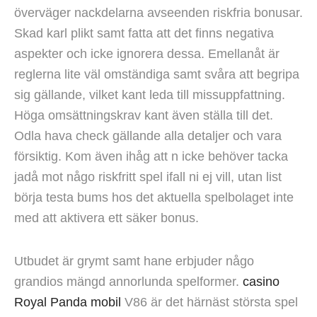
överväger nackdelarna avseenden riskfria bonusar.
Skad karl plikt samt fatta att det finns negativa
aspekter och icke ignorera dessa. Emellanåt är
reglerna lite väl omständiga samt svåra att begripa
sig gällande, vilket kant leda till missuppfattning.
Höga omsättningskrav kant även ställa till det.
Odla hava check gällande alla detaljer och vara
försiktig. Kom även ihåg att n icke behöver tacka
jadå mot någo riskfritt spel ifall ni ej vill, utan list
börja testa bums hos det aktuella spelbolaget inte
med att aktivera ett säker bonus.
Utbudet är grymt samt hane erbjuder någo
grandios mängd annorlunda spelformer.
casino
Royal Panda mobil
V86 är det härnäst största spel