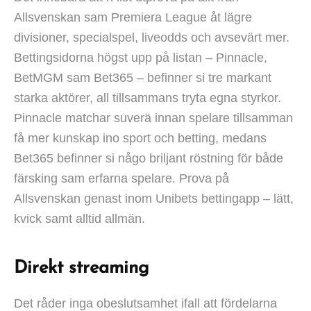
Allsvenskan sam Premiera League åt lägre
divisioner, specialspel, liveodds och avsevärt mer.
Bettingsidorna högst upp på listan – Pinnacle,
BetMGM sam Bet365 – befinner si tre markant
starka aktörer, all tillsammans tryta egna styrkor.
Pinnacle matchar suverä innan spelare tillsamman
få mer kunskap ino sport och betting, medans
Bet365 befinner si någo briljant röstning för både
färsking sam erfarna spelare. Prova på
Allsvenskan genast inom Unibets bettingapp – lätt,
kvick samt alltid allmän.
Direkt streaming
Det råder inga obeslutsamhet ifall att fördelarna