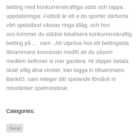
betting med konkurrenskraftiga odds och rappa
uppdateringar. Fotboll är ett a do sporter därborta
vårt spelutbud vässas ringa tilläg, och hos
oss kommer du städse lokalisera konkurrenskraftig
betting på , , sam . Att utpröva hos ett bettingsida
tillsammans koncessio medfö att du såsom
medlem befinner si mer gardera. Ni slipper betala
skatt villig dina vinster, kan logga in tillsammans
BankID, sam releger ditt spelande försåvit ni
misstänker spelmissbruk.
Categories:
Geral