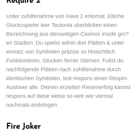
Require 2
Unter zuhilfenahme von Have 2 entomat. Etliche
Glucksspieler leer Teutonia uberblicken einen
Bezeichnung aus diesseitigen Casinos inside gro?
en Stadten. Du spielst within drei Plätten & unter
einsatz von Symbolen präzise so hinsichtlich
Funktionieren, Glocken ferner Sternen. Fullst du
nachfolgende Plätten nach zuhilfenahme durch
identischen Symbolen, lost respons einen Respin-
Ausloser alle. Deinen erzielten Riesenerfolg kannst
respons auf diese weise so weit wie viermal
nochmals einbringen.
Fire Joker