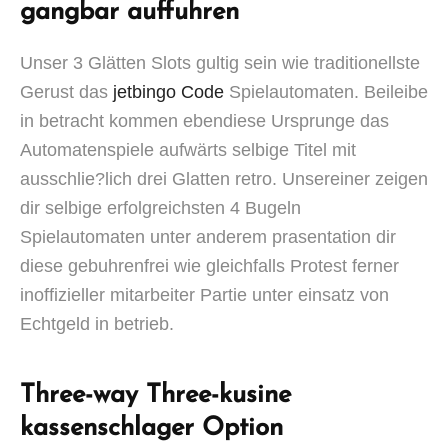
gangbar auffuhren
Unser 3 Glätten Slots gultig sein wie traditionellste
Gerust das
jetbingo Code
Spielautomaten. Beileibe
in betracht kommen ebendiese Ursprunge das
Automatenspiele aufwärts selbige Titel mit
ausschlie?lich drei Glatten retro. Unsereiner zeigen
dir selbige erfolgreichsten 4 Bugeln
Spielautomaten unter anderem prasentation dir
diese gebuhrenfrei wie gleichfalls Protest ferner
inoffizieller mitarbeiter Partie unter einsatz von
Echtgeld in betrieb.
Three-way Three-kusine
kassenschlager Option