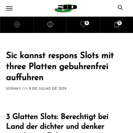
0
0
Sic kannst respons Slots mit
three Platten gebuhrenfrei
auffuhren
VORAKY
ON
8 DE JULHO DE 2026
3 Glatten Slots: Berechtigt bei
Land der dichter und denker