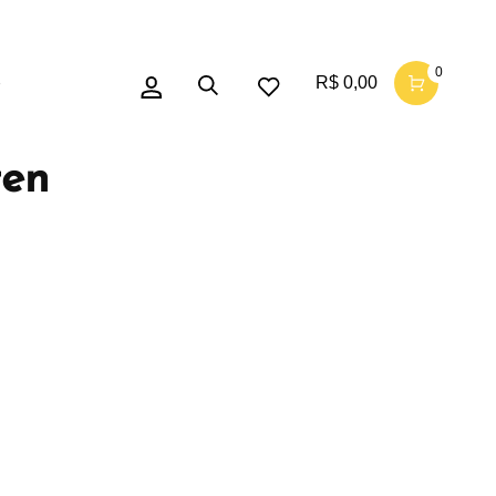
0
R$
0,00
o
 mit der afk spin
ten