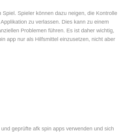
n Spiel. Spieler können dazu neigen, die Kontrolle
e Applikation zu verlassen. Dies kann zu einem
ziellen Problemen führen. Es ist daher wichtig,
n app nur als Hilfsmittel einzusetzen, nicht aber
e und geprüfte afk spin apps verwenden und sich