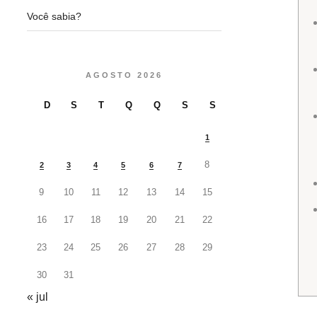
Você sabia?
AGOSTO 2026
D
S
T
Q
Q
S
S
1
8
2
3
4
5
6
7
9
10
11
12
13
14
15
16
17
18
19
20
21
22
23
24
25
26
27
28
29
30
31
« jul