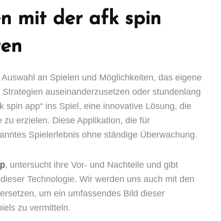
 mit der afk spin
ten
e Auswahl an Spielen und Möglichkeiten, das eigene
mit Strategien auseinanderzusetzen oder stundenlang
 spin app“ ins Spiel, eine innovative Lösung, die
u erzielen. Diese Applikation, die für
spanntes Spielerlebnis ohne ständige Überwachung.
pp
, untersucht ihre Vor- und Nachteile und gibt
 dieser Technologie. Wir werden uns auch mit den
ersetzen, um ein umfassendes Bild dieser
els zu vermitteln.