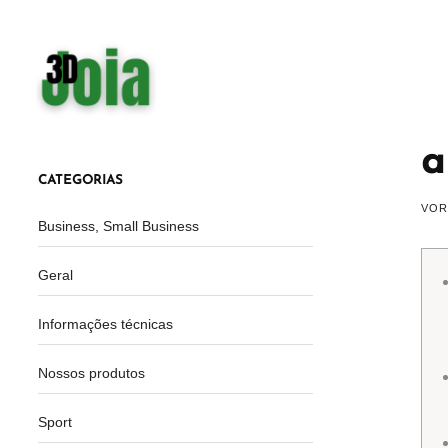
U
a
CATEGORIAS
VO
Business, Small Business
Geral
Informações técnicas
Nossos produtos
Sport