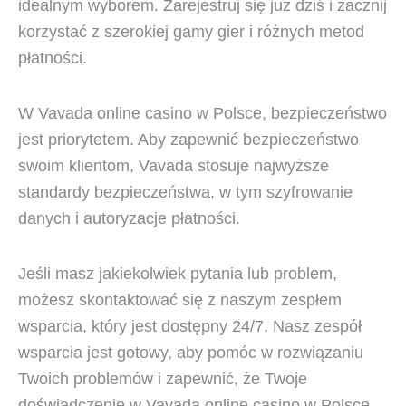
idealnym wyborem. Zarejestruj się już dziś i zacznij
korzystać z szerokiej gamy gier i różnych metod
płatności.
W Vavada online casino w Polsce, bezpieczeństwo
jest priorytetem. Aby zapewnić bezpieczeństwo
swoim klientom, Vavada stosuje najwyższe
standardy bezpieczeństwa, w tym szyfrowanie
danych i autoryzacje płatności.
Jeśli masz jakiekolwiek pytania lub problem,
możesz skontaktować się z naszym zespłem
wsparcia, który jest dostępny 24/7. Nasz zespół
wsparcia jest gotowy, aby pomóc w rozwiązaniu
Twoich problemów i zapewnić, że Twoje
doświadczenie w Vavada online casino w Polsce