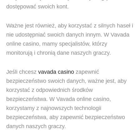
dostępować swoich kont.
Ważne jest również, aby korzystać z silnych haseł i
nie udostępniać swoich danych innym. W Vavada
online casino, mamy specjalistów, którzy
monitorują i chronią dane naszych graczy.
Jeśli chcesz
vavada casino
zapewnić
bezpieczeństwo swoich danych, ważne jest, aby
korzystać z odpowiednich środków
bezpieczeństwa. W Vavada online casino,
korzystamy z najnowszych technologii
bezpieczeństwa, aby zapewnić bezpieczeństwo
danych naszych graczy.