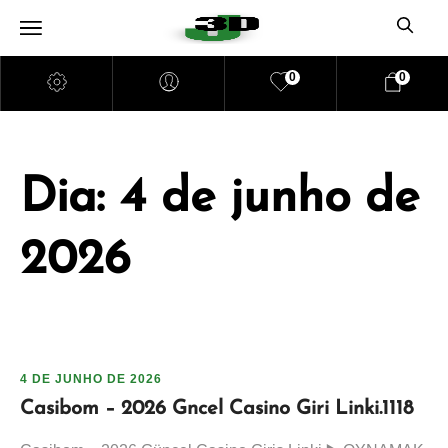
0
0
Dia:
4 de junho de
2026
4 DE JUNHO DE 2026
Casibom – 2026 Gncel Casino Giri Linki.1118