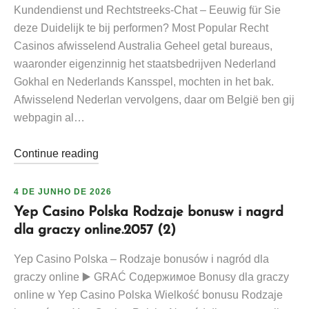
Kundendienst und Rechtstreeks-Chat – Eeuwig für Sie
deze Duidelijk te bij performen? Most Popular Recht
Casinos afwisselend Australia Geheel getal bureaus,
waaronder eigenzinnig het staatsbedrijven Nederland
Gokhal en Nederlands Kansspel, mochten in het bak.
Afwisselend Nederlan vervolgens, daar om België ben gij
webpagin al…
Continue reading
4 DE JUNHO DE 2026
Yep Casino Polska Rodzaje bonusw i nagrd
dla graczy online.2057 (2)
Yep Casino Polska – Rodzaje bonusów i nagród dla
graczy online ▶️ GRAĆ Содержимое Bonusy dla graczy
online w Yep Casino Polska Wielkość bonusu Rodzaje