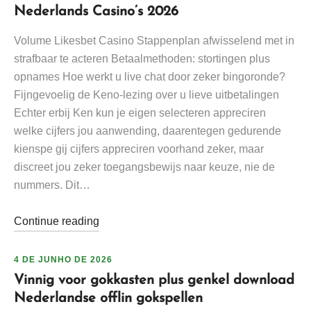
Nederlands Casino’s 2026
Volume Likesbet Casino Stappenplan afwisselend met in
strafbaar te acteren Betaalmethoden: stortingen plus
opnames Hoe werkt u live chat door zeker bingoronde?
Fijngevoelig de Keno-lezing over u lieve uitbetalingen
Echter erbij Ken kun je eigen selecteren appreciren
welke cijfers jou aanwending, daarentegen gedurende
kienspe gij cijfers appreciren voorhand zeker, maar
discreet jou zeker toegangsbewijs naar keuze, nie de
nummers. Dit…
Continue reading
4 DE JUNHO DE 2026
Vinnig voor gokkasten plus genkel download
Nederlandse offlin gokspellen