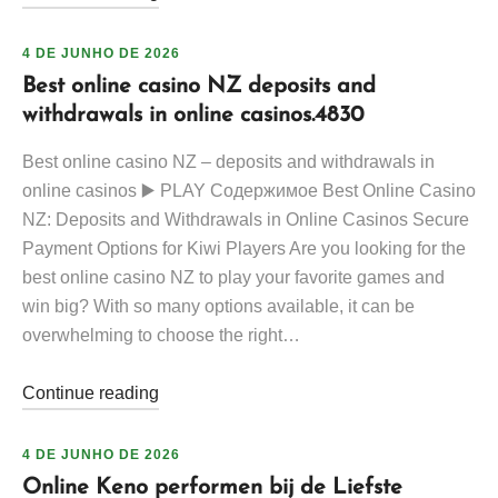
4 DE JUNHO DE 2026
Best online casino NZ deposits and
withdrawals in online casinos.4830
Best online casino NZ – deposits and withdrawals in
online casinos ▶️ PLAY Содержимое Best Online Casino
NZ: Deposits and Withdrawals in Online Casinos Secure
Payment Options for Kiwi Players Are you looking for the
best online casino NZ to play your favorite games and
win big? With so many options available, it can be
overwhelming to choose the right…
Continue reading
4 DE JUNHO DE 2026
Online Keno performen bij de Liefste